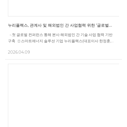
누리플렉스, 관계사 및 해외법인 간 사업협력 위한 ‘글로벌
온라인 컨퍼런스’ 개최
-.첫 글로벌 컨퍼런스 통해 본사·해외법인 간 기술·사업 협력 기반
구축 □ 스마트에너지 솔루션 기업 누리플렉스(대표이사 한정훈,
www.nuriflex.co.kr)는 본사 및 관계사, 해외법인 임직원이 참석한
2026.04.09
가운데 ‘2026 누리플렉스 글로벌 온라인 컨퍼런스’를 개최했다. □
이번 컨퍼런스는 한정훈 대표이사가 직접 주관한 첫 글로벌 통합
행사로, 본...