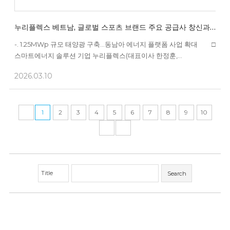
누리플렉스 베트남, 글로벌 스포츠 브랜드 주요 공급사 창신과
지붕형 태양광 시범사업 계약
-. 1.25MWp 규모 태양광 구축…동남아 에너지 플랫폼 사업 확대 □
스마트에너지 솔루션 기업 누리플렉스(대표이사 한정훈,
www.nuriflex.co.kr)는 자사의 베트남 법인이 글로벌 신발 제조사
2026.03.10
창신과 지붕형 태양광 시범사업 계약을 체결했다고 밝혔다. □ 이번
사업은 베트남 동나이(Dong Nai) 지역에 위치한 창신 공장 1개소를
대상으로 약 1.25MWp 규모의 태양광 발전 ...
1
2
3
4
5
6
7
8
9
10