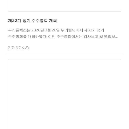
제32기 정기 주주총회 개최
누리플렉스는 2026년 3월 26일 누리빌딩에서 제32기 정기
주주총회를 개최하였다. 이번 주주총회에서는 감사보고 및 영업보고,
내부회계관리제도에 대한 운영실태보고가 있었으며, 제1호~제4호
2026.03.27
의안은 원안대로 가결되었다.한편, 제5호(감사 추가선임의 건) 및
제6호 의안(감사 선임의 건)은 제2호의안 정관 변경 안건이 원안대로
가결됨에 따라 자동폐기되었고, 제7호 의안(자사주 소각)은
부결되었다. ...