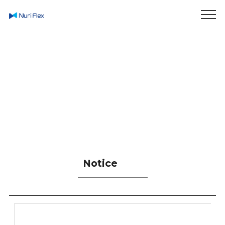
Enjoy Smart Life
In Green World
Notice