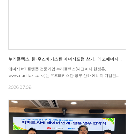
누리플렉스, 한-우즈베키스탄 에너지포럼 참가…에코에너지와
CEMS 협력 MOU체결
에너지 IoT 플랫폼 전문기업 누리플렉스(대표이사 한정훈,
www.nuriflex.co.kr)는 우즈베키스탄 정부 산하 에너지 기업인
에코에너지(ECO Energy)와 커뮤니티 에너지관리시스템(이하
2026.07.08
CEMS) 및 신재생 에너지 분야 기술 협력을 위한 업무협약(MOU)을
체결했다고 8일 밝혔다. 이번 협약은 우즈베키스탄 타슈켄트에서
열린 ‘제2회 한-우즈베키스탄 국제 에너지밸류네트워크포럼(Energy
Value Networks ...