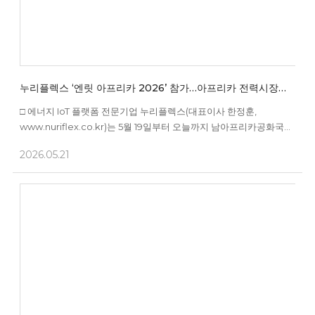
누리플렉스 ‘엔릿 아프리카 2026’ 참가…아프리카 전력시장
공략
□ 에너지 IoT 플랫폼 전문기업 누리플렉스(대표이사 한정훈,
www.nuriflex.co.kr)는 5월 19일부터 오늘까지 남아프리카공화국
케이프타운 국제컨벤션센터(CTICC)에서 열리고 있는 아프리카 최대
2026.05.21
에너지 산업 전시회 ‘엔릿 아프리카 2026(Enlit Africa 2026)’에
참가했다고 밝혔다. □ 누리플렉스는 전시회 기간 중 남아공 Joule
Energy와 개발 협약을 체결하는 등 AMI 기술과 FlexEMS(통...