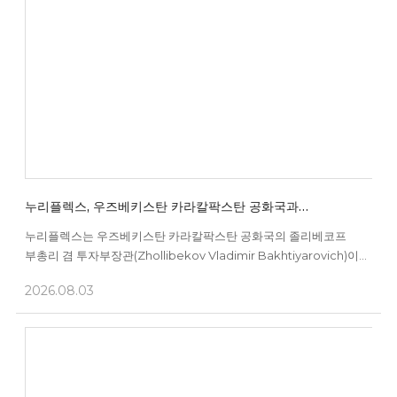
누리플렉스, 우즈베키스탄 카라칼팍스탄 공화국과
스마트에너지 사업협력 MOU 체결
누리플렉스는 우즈베키스탄 카라칼팍스탄 공화국의 졸리베코프
부총리 겸 투자부장관(Zhollibekov Vladimir Bakhtiyarovich)이
이끄는 정부 방문단과 스마트에너지 분야 사업협력을 위한 업무협약
2026.08.03
(MOU)을 체결했다. 이번 방문은 지난 7월 개최된 제2회 한-
우즈베키스탄 국제 에너지밸류네트워크 포럼에서 양측이
스마트에너지 분야 협력 방안을 논의한 데 따른 후속 일정으로
성사됐다. 양측은 카라칼팍스탄의 에너지 인프라 현대화를 위해 ...