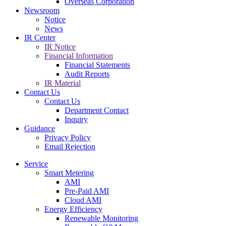
Overseas Corporation
Newsroom
Notice
News
IR Center
IR Notice
Financial Information
Financial Statements
Audit Reports
IR Material
Contact Us
Contact Us
Department Contact
Inquiry
Guidance
Privacy Policy
Email Rejection
Service
Smart Metering
AMI
Pre-Paid AMI
Cloud AMI
Energy Efficiency
Renewable Monitoring