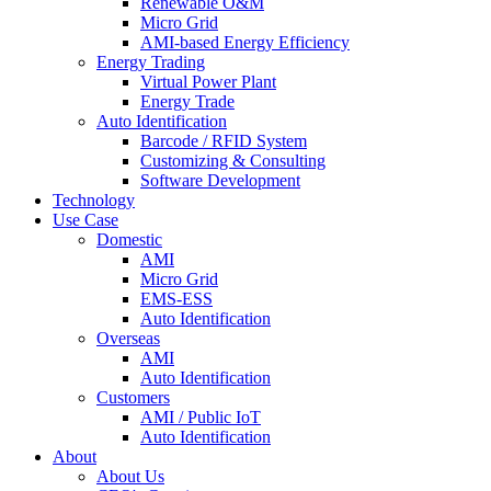
Renewable O&M
Micro Grid
AMI-based Energy Efficiency
Energy Trading
Virtual Power Plant
Energy Trade
Auto Identification
Barcode / RFID System
Customizing & Consulting
Software Development
Technology
Use Case
Domestic
AMI
Micro Grid
EMS-ESS
Auto Identification
Overseas
AMI
Auto Identification
Customers
AMI / Public IoT
Auto Identification
About
About Us