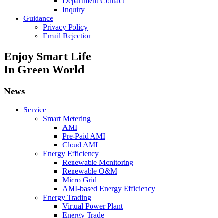
Department Contact
Inquiry
Guidance
Privacy Policy
Email Rejection
Enjoy Smart Life
In Green World
News
Service
Smart Metering
AMI
Pre-Paid AMI
Cloud AMI
Energy Efficiency
Renewable Monitoring
Renewable O&M
Micro Grid
AMI-based Energy Efficiency
Energy Trading
Virtual Power Plant
Energy Trade