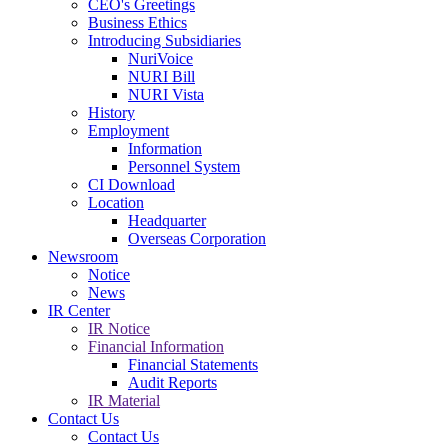
CEO's Greetings
Business Ethics
Introducing Subsidiaries
NuriVoice
NURI Bill
NURI Vista
History
Employment
Information
Personnel System
CI Download
Location
Headquarter
Overseas Corporation
Newsroom
Notice
News
IR Center
IR Notice
Financial Information
Financial Statements
Audit Reports
IR Material
Contact Us
Contact Us