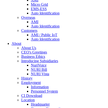
AMI
Micro Grid
EMS-ESS
Auto Identification
Overseas
AMI
Auto Identification
Customers
AMI / Public IoT
Auto Identification
About
About Us
CEO's Greetings
Business Ethics
Introducing Subsidiaries
NuriVoice
NURI Bill
NURI Vista
History
Employment
Information
Personnel System
CI Download
Location
Headquarter