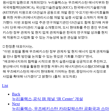
원사업의 일환으로 개최되었다. 누리플렉스는 우즈베키스탄 에너지부와 한
국국제협력단(KOICA), 국산업기술컨설팅 (KICC), 한국에너지기술평가원
(KETEP)의 지원으로 GS건설과 공동으로 개발 중인 '수요기반 에너지효율화
를 위한 커뮤니티에너지관리시스템 개발 및 실증 사업'을 소개하기 위해 참
가했다. 이번 포럼에 사업 주관 연구개발기관인 GS건설도 함께 참가해 커뮤
니티 단위 에너지관리 기술을 소개했으며, 도시 현대화를 추진 중인 우즈베
키스탄 정부 관계자 및 현지 업계 관계자들은 한국의 연구개발 성과를 현지
에 적용하고 사업화 할 수 있는 가능성에 높은 관심을 보였다.
□ 한정훈 대표이사는,
“이번 포럼을 통해 우즈베키스탄 정부 관계자 및 현지 에너지 업계 관계자들
을 만나 협력 방안을 논의할 수 있는 뜻깊은 기회를 가졌다”면서,
“에코에너지와의 협력을 시작으로 현지 실증사업을 성공적으로 추진하고,
분산에너지 자원을 활용한 유연형 커뮤니티 에너지관리시스템(CEMS)을 통
해 우즈베키스탄의 에너지 현대화에 기여하는 한편, 중앙아시아 시장으로
사업을 확대해 나가겠다"고 밝혔다. (출처: 보도자료)
List
Back
누리플렉스,공식 IR 채널 ‘IR Center’ 개설
Next
누리플렉스, 우즈베키스탄 카라칼팍스탄 공화국과 스마