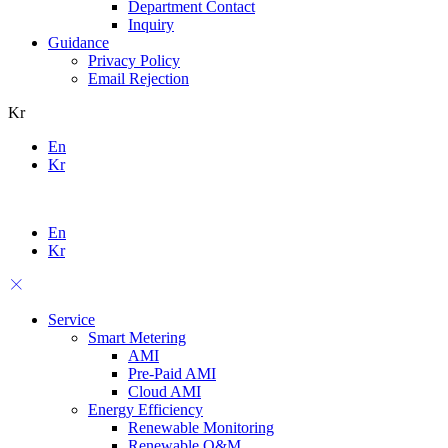
Department Contact
Inquiry
Guidance
Privacy Policy
Email Rejection
Kr
En
Kr
En
Kr
Service
Smart Metering
AMI
Pre-Paid AMI
Cloud AMI
Energy Efficiency
Renewable Monitoring
Renewable O&M