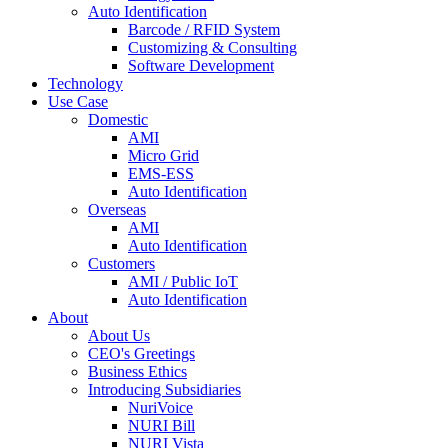
Auto Identification
Barcode / RFID System
Customizing & Consulting
Software Development
Technology
Use Case
Domestic
AMI
Micro Grid
EMS-ESS
Auto Identification
Overseas
AMI
Auto Identification
Customers
AMI / Public IoT
Auto Identification
About
About Us
CEO's Greetings
Business Ethics
Introducing Subsidiaries
NuriVoice
NURI Bill
NURI Vista