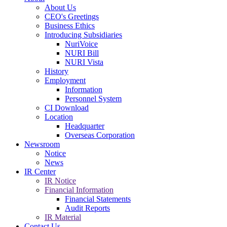
About Us
CEO's Greetings
Business Ethics
Introducing Subsidiaries
NuriVoice
NURI Bill
NURI Vista
History
Employment
Information
Personnel System
CI Download
Location
Headquarter
Overseas Corporation
Newsroom
Notice
News
IR Center
IR Notice
Financial Information
Financial Statements
Audit Reports
IR Material
Contact Us