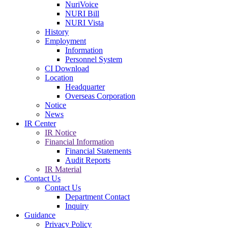
NuriVoice
NURI Bill
NURI Vista
History
Employment
Information
Personnel System
CI Download
Location
Headquarter
Overseas Corporation
Notice
News
IR Center
IR Notice
Financial Information
Financial Statements
Audit Reports
IR Material
Contact Us
Contact Us
Department Contact
Inquiry
Guidance
Privacy Policy