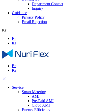
Department Contact
Inquiry
Guidance
Privacy Policy
Email Rejection
Kr
En
Kr
En
Kr
Service
Smart Metering
AMI
Pre-Paid AMI
Cloud AMI
Energy Efficiency