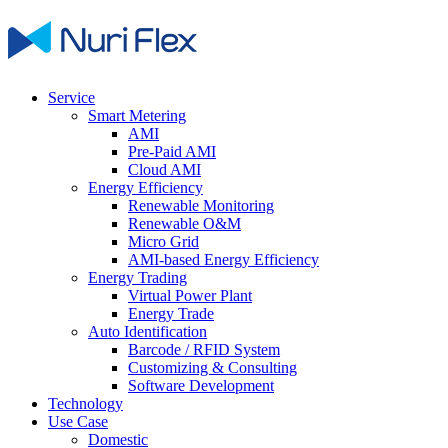
Service
Smart Metering
AMI
Pre-Paid AMI
Cloud AMI
Energy Efficiency
Renewable Monitoring
Renewable O&M
Micro Grid
AMI-based Energy Efficiency
Energy Trading
Virtual Power Plant
Energy Trade
Auto Identification
Barcode / RFID System
Customizing & Consulting
Software Development
Technology
Use Case
Domestic