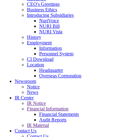
CEO's Greetings
Business Ethics
Introducing Subsidiaries
NuriVoice
NURI Bill
NURI Vista
History
Employment
Information
Personnel System
CI Download
Location
Headquarter
Overseas Corporation
Newsroom
Notice
News
IR Center
IR Notice
Financial Information
Financial Statements
Audit Reports
IR Material
Contact Us
Contact Us