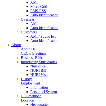
AMI
Micro Grid
EMS-ESS
Auto Identification
Overseas
AMI
Auto Identification
Customers
AMI / Public IoT
Auto Identification
About
About Us
CEO's Greetings
Business Ethics
Introducing Subsidiaries
NuriVoice
NURI Bill
NURI Vista
History
Employment
Information
Personnel System
CI Download
Location
Headquarter