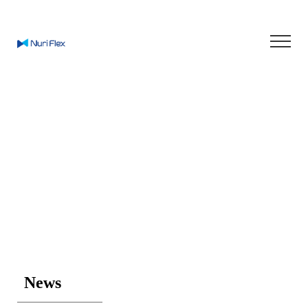
Enjoy Smart Life
In Green World
News