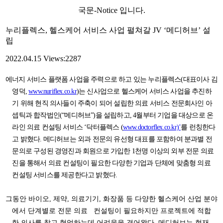
국문-Notice 입니다.
누리플렉스, 헬스케어 서비스 사업 펼쳐갈 JV ‘메디허브’ 설
립
2022.04.15
Views:2287
에너지 서비스 플랫폼 사업을 주력으로 하고 있는 누리플렉스(대표이사 김
영덕,
www.nuriflex.co.kr
)는 신사업으로
헬스케어 서비스 사업을 추진하
기 위해
현직 의사들이 주축이 되어 설립한 의료 서비스 전문회사인
아
셉틱과 합작법인(“메디허브”)을 설립하고, 4월부터 기업을 대상으로 온
라인 의료 컨설팅 서비스 ‘닥터플렉스
(
www.doctorflex.co.kr)’
를 런칭한다
고 밝혔다.
메디허브는 외과 전문의 유선형 대표를 포함하여 분과별 전
문의로 구성된 경영진과 회원으로 가입
한 1천명 이상의 외부 전문 의료
진을 통해서 의료 컨설팅이 필요한 다양한 기업과 단체에 맞춤형 의료
컨설팅 서비스를 제공한다고 밝혔다.
그동안 바이오, 제약, 의료기기, 화장품 등 다양한 헬스케어 산업 분야
에서 단계별로 전문 의료
컨설팅이 필요하지만 프로젝트에 적합
한 의사를 찾고 협업하는데 어려움을 겪어왔다. 메디허브는 현재