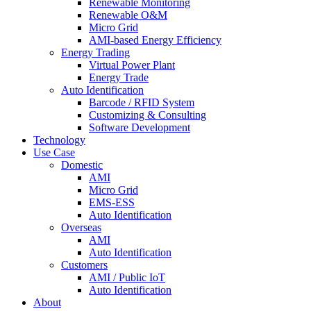
Renewable Monitoring
Renewable O&M
Micro Grid
AMI-based Energy Efficiency
Energy Trading
Virtual Power Plant
Energy Trade
Auto Identification
Barcode / RFID System
Customizing & Consulting
Software Development
Technology
Use Case
Domestic
AMI
Micro Grid
EMS-ESS
Auto Identification
Overseas
AMI
Auto Identification
Customers
AMI / Public IoT
Auto Identification
About