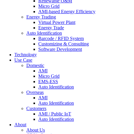
Renewable O&M
Micro Grid
AMI-based Energy Efficiency
Energy Trading
Virtual Power Plant
Energy Trade
Auto Identification
Barcode / RFID System
Customizing & Consulting
Software Development
Technology
Use Case
Domestic
AMI
Micro Grid
EMS-ESS
Auto Identification
Overseas
AMI
Auto Identification
Customers
AMI / Public IoT
Auto Identification
About
About Us