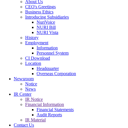
About Us
CEO's Greetings
Business Ethics
Introducing Subsidiaries
NuriVoice
NURI Bill
NURI Vista
History
Employment
Information
Personnel System
CI Download
Location
Headquarter
Overseas Corporation
Newsroom
Notice
News
IR Center
IR Notice
Financial Information
Financial Statements
Audit Reports
IR Material
Contact Us