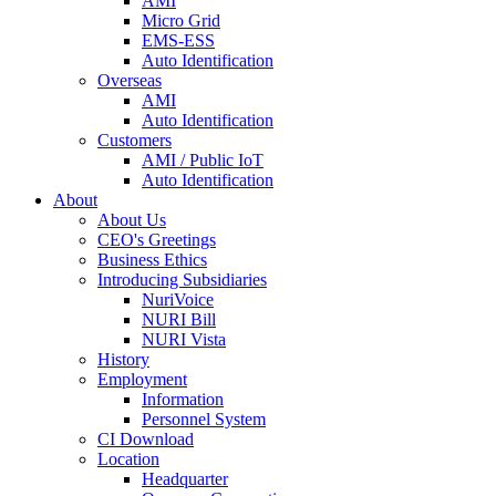
AMI
Micro Grid
EMS-ESS
Auto Identification
Overseas
AMI
Auto Identification
Customers
AMI / Public IoT
Auto Identification
About
About Us
CEO's Greetings
Business Ethics
Introducing Subsidiaries
NuriVoice
NURI Bill
NURI Vista
History
Employment
Information
Personnel System
CI Download
Location
Headquarter