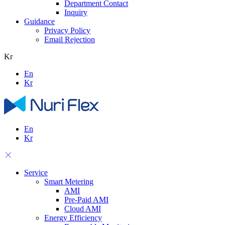
Department Contact
Inquiry
Guidance
Privacy Policy
Email Rejection
Kr
En
Kr
En
Kr
Service
Smart Metering
AMI
Pre-Paid AMI
Cloud AMI
Energy Efficiency