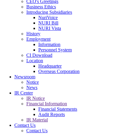
CEO's Greetings
Business Ethics
Introducing Subsidiaries
NuriVoice
NURI Bill
NURI Vista
History
Employment
Information
Personnel System
CI Download
Location
Headquarter
Overseas Corporation
Newsroom
Notice
News
IR Center
IR Notice
Financial Information
Financial Statements
Audit Reports
IR Material
Contact Us
Contact Us