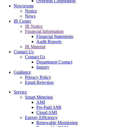
Overseas Corporation
Newsroom
Notice
News
IR Center
IR Notice
Financial Information
Financial Statements
Audit Reports
IR Material
Contact Us
Contact Us
Department Contact
Inquiry
Guidance
Privacy Policy
Email Rejection
Service
Smart Metering
AMI
Pre-Paid AMI
Cloud AMI
Energy Efficiency
Renewable Monitoring