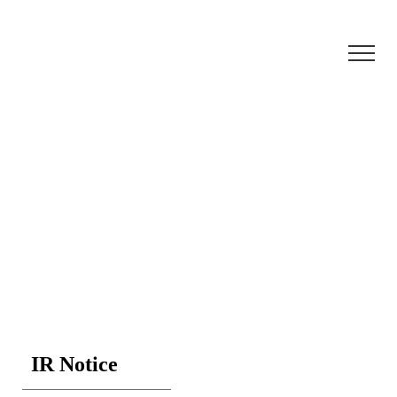
Enjoy Smart Life
In Green World
IR Notice